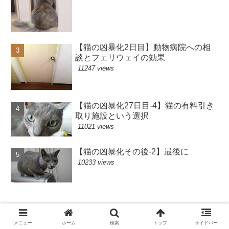
【猫の凶暴化2日目】動物病院への相
談とフェリウェイの効果
11247 views
【猫の凶暴化27日目-4】猫の有料引き
取り施設という選択
11021 views
【猫の凶暴化その後-2】最後に
10233 views
最近の投稿
メニュー
ホーム
検索
トップ
サイドバー