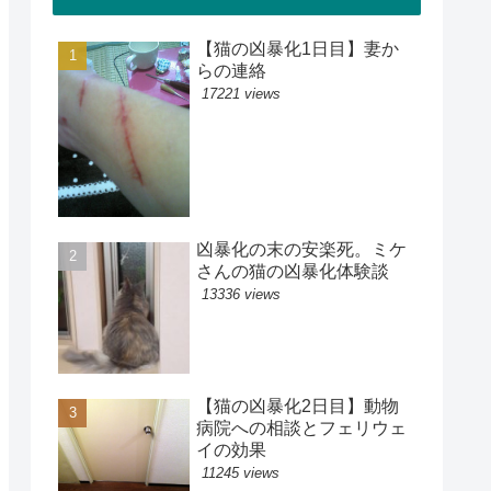
【猫の凶暴化1日目】妻か
らの連絡
17221 views
凶暴化の末の安楽死。ミケ
さんの猫の凶暴化体験談
13336 views
【猫の凶暴化2日目】動物
病院への相談とフェリウェ
イの効果
11245 views