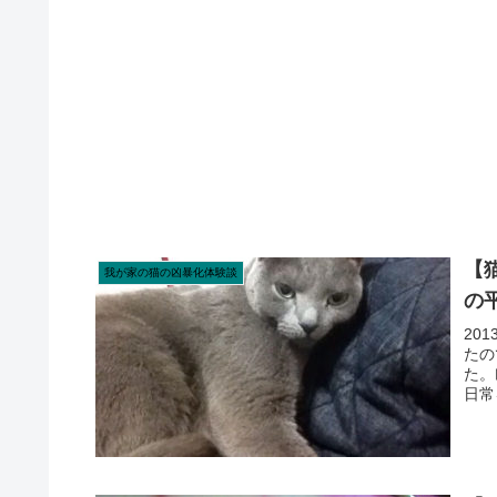
【
我が家の猫の凶暴化体験談
の
20
たの
た。
日常