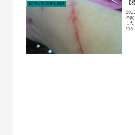
【
我が家の猫の凶暴化体験談
20
合間
した
猫が