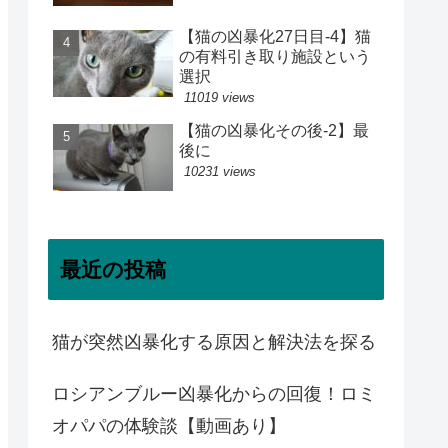
【猫の凶暴化27日目-4】猫
の有料引き取り施設という
選択
11019 views
【猫の凶暴化その後-2】最
後に
10231 views
最近の投稿
猫が突然凶暴化する原因と解決法を探る
ロシアンブルー凶暴化からの回復！ロミ
オパパの体験談【動画あり】